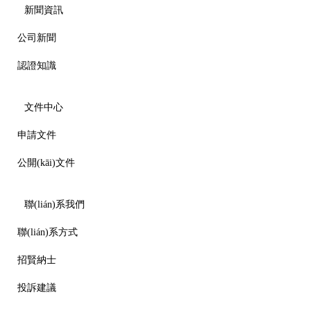
新聞資訊
公司新聞
認證知識
文件中心
申請文件
公開(kāi)文件
聯(lián)系我們
聯(lián)系方式
招賢納士
投訴建議