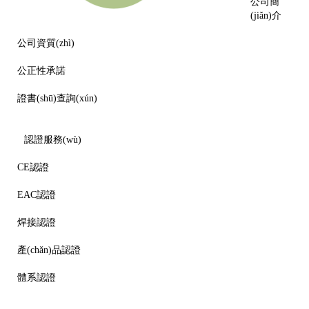
公司簡
(jiǎn)介
公司資質(zhì)
公正性承諾
證書(shū)查詢(xún)
認證服務(wù)
CE認證
EAC認證
焊接認證
產(chǎn)品認證
體系認證