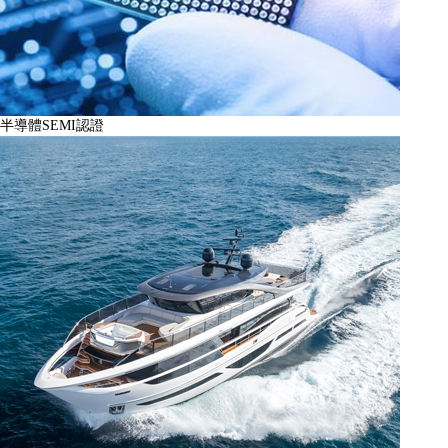
半導體SEMI認證