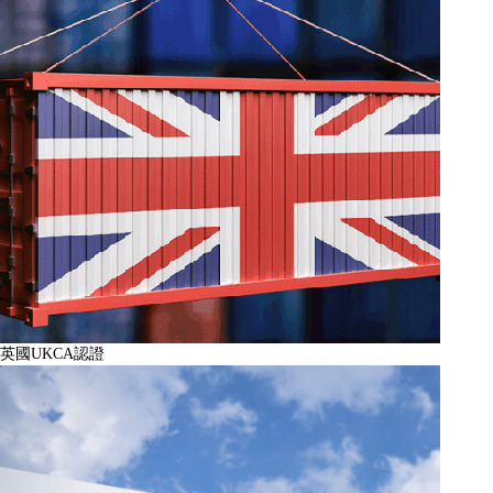
英國UKCA認證