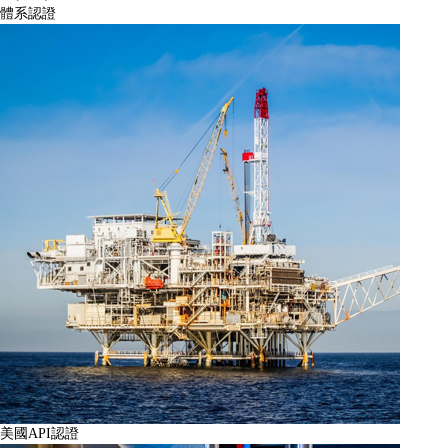
體系認證
美國API認證