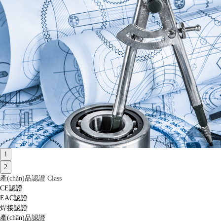
1
2
產(chǎn)品認證
Class
CE認證
EAC認證
焊接認證
產(chǎn)品認證