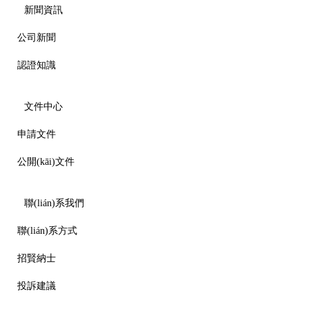
新聞資訊
公司新聞
認證知識
文件中心
申請文件
公開(kāi)文件
聯(lián)系我們
聯(lián)系方式
招賢納士
投訴建議