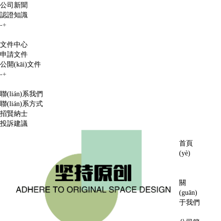
公司新聞
認證知識
-
+
文件中心
申請文件
公開(kāi)文件
-
+
聯(lián)系我們
聯(lián)系方式
招賢納士
投訴建議
首頁
(yè)
關
(guān)
于我們