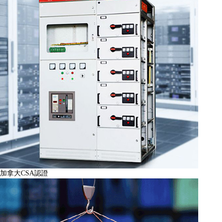
加拿大CSA認證