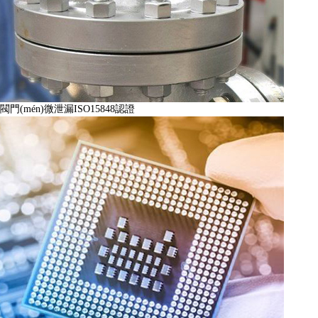
閥門(mén)微泄漏ISO15848認證