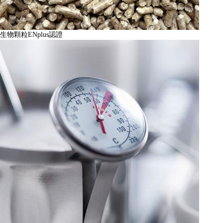
生物顆粒ENplus認證