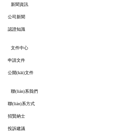
新聞資訊
公司新聞
認證知識
文件中心
申請文件
公開(kāi)文件
聯(lián)系我們
聯(lián)系方式
招賢納士
投訴建議