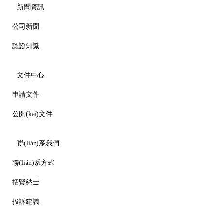
新聞資訊
公司新聞
認證知識
文件中心
申請文件
公開(kāi)文件
聯(lián)系我們
聯(lián)系方式
招賢納士
投訴建議