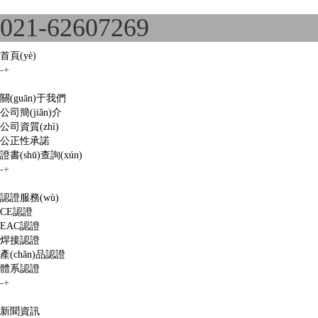
021-62607269
首頁(yè)
-
+
關(guān)于我們
公司簡(jiǎn)介
公司資質(zhì)
公正性承諾
證書(shū)查詢(xún)
-
+
認證服務(wù)
CE認證
EAC認證
焊接認證
產(chǎn)品認證
體系認證
-
+
新聞資訊