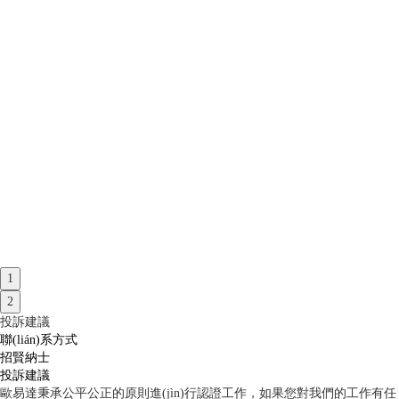
1
2
投訴建議
聯(lián)系方式
招賢納士
投訴建議
歐易達秉承公平公正的原則進(jìn)行認證工作，如果您對我們的工作有任