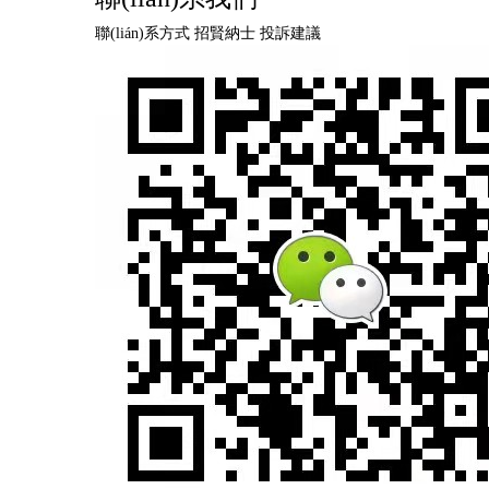
聯(lián)系方式
招賢納士
投訴建議