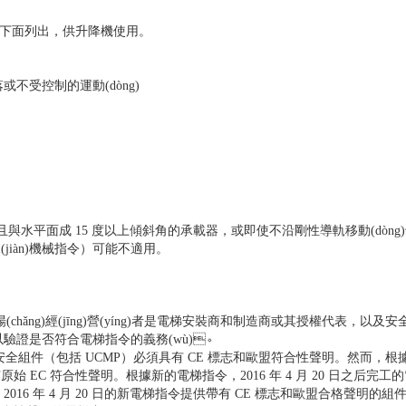
下面列出，供升降機使用。
墜落或不受控制的運動(dòng)
面成 15 度以上傾斜角的承載器，或即使不沿剛性導軌移動(dòng)也沿固定
jiàn)機械指令）可能不適用。
市場(chǎng)經(jīng)營(yíng)者是電梯安裝商和制造商或其授權代表，以及安全
構可以驗證是否符合電梯指令的義務(wù)。
安全組件（包括 UCMP）必須具有 CE 標志和歐盟符合性聲明。然而，根據現
 EC 符合性聲明。根據新的電梯指令，2016 年 4 月 20 日之
 2016 年 4 月 20 日的新電梯指令提供帶有 CE 標志和歐盟合格聲明的組件