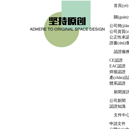
首頁(yè)
關(guā
公司簡(jiǎ
公司資質(zh
公正性承
證書(shū)查
認證服務(
CE認證
EAC認證
焊接認證
產(chǎn)
體系認證
新聞資
公司新聞
認證知識
文件中
申請文件