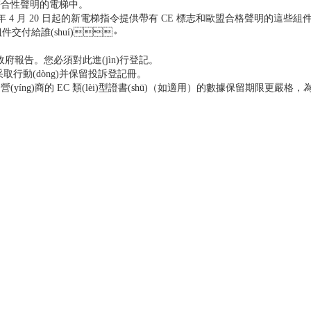
 符合性聲明的電梯中。
6 年 4 月 20 日起的新電梯指令提供帶有 CE 標志和歐盟合格聲明的這些組件
件交付給誰(shuí)。
。您必須對此進(jìn)行登記。
取行動(dòng)并保留投訴登記冊。
íng)商的 EC 類(lèi)型證書(shū)（如適用）的數據保留期限更嚴格，