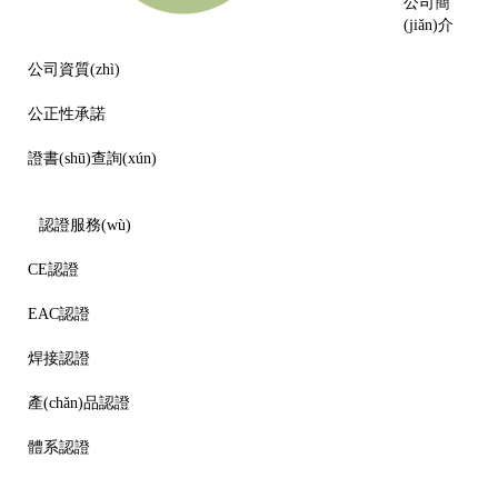
公司簡
(jiǎn)介
公司資質(zhì)
公正性承諾
證書(shū)查詢(xún)
認證服務(wù)
CE認證
EAC認證
焊接認證
產(chǎn)品認證
體系認證