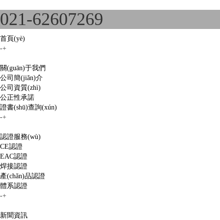
021-62607269
首頁(yè)
-
+
關(guān)于我們
公司簡(jiǎn)介
公司資質(zhì)
公正性承諾
證書(shū)查詢(xún)
-
+
認證服務(wù)
CE認證
EAC認證
焊接認證
產(chǎn)品認證
體系認證
-
+
新聞資訊