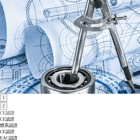
1
2
CE認證
CE認證
體系認證
CE認證
EAC認證