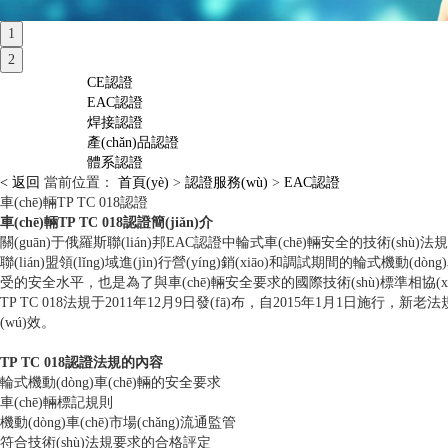
1
2
CE認證
EAC認證
焊接認證
產(chǎn)品認證
體系認證
< 返回
當前位置：
首頁(yè)
>
認證服務(wù)
>
EAC認證
車(chē)輛TP TC 018認證
車(chē)輛TP TC 018認證簡(jiǎn)介
關(guān)于俄羅斯聯(lián)邦EAC認證中輪式車(chē)輛安全的技術(shù)法規T
聯(lián)盟領(lǐng)域進(jìn)行營(yíng)銷(xiāo)和調試期間的輪式機動(d
受的安全水平，也是為了與車(chē)輛安全要求的國際技術(shù)標準相協(xié)調
TP TC 018法規于2011年12月9日發(fā)布，自2015年1月1日施行，
(wú)效。
TP TC 018認證法規的內容
輪式機動(dòng)車(chē)輛的安全要求
車(chē)輛標記規則
機動(dòng)車(chē)市場(chǎng)流通監管
符合技術(shù)法規要求的合格評定