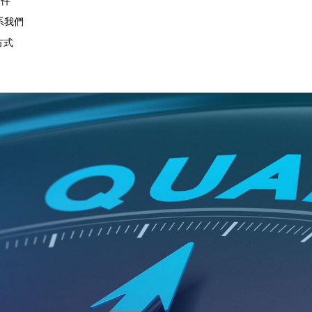
文件
)系我們
系方式