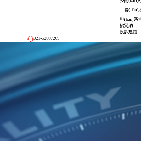
公開(kāi)
聯(lián
聯(lián)
招賢納士
投訴建議
021-62607269