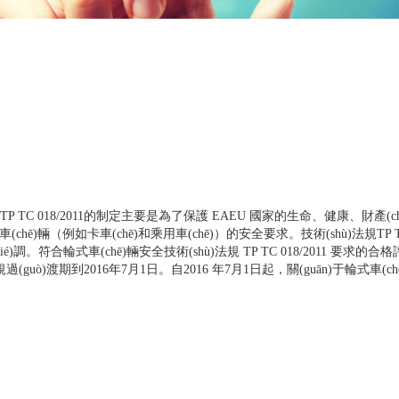
P TC 018/2011的制定主要是為了保護 EAEU 國家的生命、健康、財產
òng)車(chē)輛（例如卡車(chē)和乘用車(chē)）的安全要求。技術(shù)法規TP
。符合輪式車(chē)輛安全技術(shù)法規 TP TC 018/2011 要求的合格
新老法規過(guò)渡期到2016年7月1日。自2016 年7月1日起，關(guān)于輪