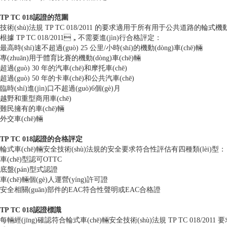
TP TC 018認證的范圍
技術(shù)法規 TP TC 018/2011 的要求適用于所有用于公共道路的輪式機動(d
根據 TP TC 018/2011，不需要進(jìn)行合格評定：
最高時(shí)速不超過(guò) 25 公里/小時(shí)的機動(dòng)車(chē)輛
專(zhuān)用于體育比賽的機動(dòng)車(chē)輛
超過(guò) 30 年的汽車(chē)和摩托車(chē)
超過(guò) 50 年的卡車(chē)和公共汽車(chē)
臨時(shí)進(jìn)口不超過(guò)6個(gè)月
越野和重型商用車(chē)
難民擁有的車(chē)輛
外交車(chē)輛
TP TC 018認證的合格評定
輪式車(chē)輛安全技術(shù)法規的安全要求符合性評估有四種類(lèi)型：
車(chē)型認可OTTC
底盤(pán)型式認證
車(chē)輛個(gè)人運營(yíng)許可證
安全相關(guān)部件的EAC符合性聲明或EAC合格證
TP TC 018認證標識
每輛經(jīng)確認符合輪式車(chē)輛安全技術(shù)法規 TP TC 018