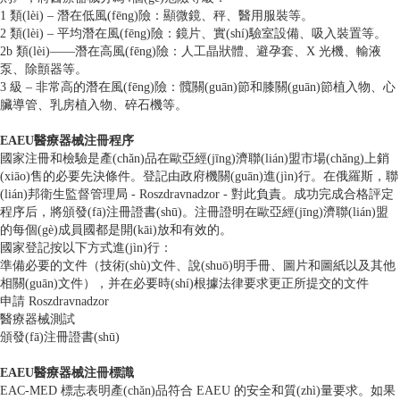
1 類(lèi) – 潛在低風(fēng)險：顯微鏡、秤、醫用服裝等。
2 類(lèi) – 平均潛在風(fēng)險：鏡片、實(shí)驗室設備、吸入裝置等。
2b 類(lèi)——潛在高風(fēng)險：人工晶狀體、避孕套、X 光機、輸液
泵、除顫器等。
3 級 – 非常高的潛在風(fēng)險：髖關(guān)節和膝關(guān)節植入物、心
臟導管、乳房植入物、碎石機等。
EAEU醫療器械注冊程序
國家注冊和檢驗是產(chǎn)品在歐亞經(jīng)濟聯(lián)盟市場(chǎng)上銷
(xiāo)售的必要先決條件。登記由政府機關(guān)進(jìn)行。在俄羅斯，聯
(lián)邦衛生監督管理局 - Roszdravnadzor - 對此負責。成功完成合格評定
程序后，將頒發(fā)注冊證書(shū)。注冊證明在歐亞經(jīng)濟聯(lián)盟
的每個(gè)成員國都是開(kāi)放和有效的。
國家登記按以下方式進(jìn)行：
準備必要的文件（技術(shù)文件、說(shuō)明手冊、圖片和圖紙以及其他
相關(guān)文件），并在必要時(shí)根據法律要求更正所提交的文件
申請 Roszdravnadzor
醫療器械測試
頒發(fā)注冊證書(shū)
EAEU醫療器械注冊標識
EAC-MED 標志表明產(chǎn)品符合 EAEU 的安全和質(zhì)量要求。如果