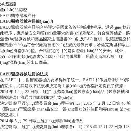
焊接認證
產(chǎn)品認證
EAEU醫療器械注冊
EAEU醫療器械注冊簡(jiǎn)介
EAEU醫療器械注冊的合格評定是國家監管的強制性程序。通過(guò)執行
此程序，應評估安全和質(zhì)量要求的實(shí)現情況。符合性評估后，將
頒發(fā)醫療器械和藥品國家注冊證書(shū)以及EAC 聲明，以確認醫療和
醫藥產(chǎn)品符合俄羅斯技術(shù)法規的最低要求，哈薩克斯坦和歐亞
經(jīng)濟聯(lián)盟。合格評定的目的是保證產(chǎn)品的安全。此外，
沒(méi)有此類(lèi)證書(shū)就不可能向俄羅斯、哈薩克斯坦和歐亞經
(jīng)濟聯(lián)盟出口商品。
EAEU醫療器械注冊的法規
在 EAEU 中，對醫療器械的要求得到了統一。EAEU 和俄羅斯聯(lián)邦
的立法，尤其是以下法規和決定為工廠(chǎng)的合格評定提供了依據：
2014 年 12 月 23 日歐亞經(jīng)濟聯(lián)盟醫療產(chǎn)品（醫療器械和
醫療設備）流通共同原則和規則協(xié)定
決定號 歐亞經(jīng)濟委員會(huì )理事會(huì ) 2016 年 2 月 12 日第 46 號
《關(guān)于醫療產(chǎn)品安全、質(zhì)量功效的注冊和專(zhuān)業(yè)
審查規則》
2014 年 5 月 29 日歐亞經(jīng)濟聯(lián)盟條約
決定號 歐亞經(jīng)濟委員會(huì )理事會(huì ) 2015 年 12 月 22 日第 173