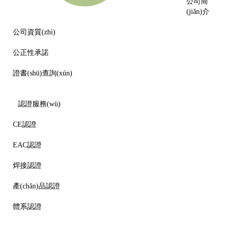
公司簡
(jiǎn)介
公司資質(zhì)
公正性承諾
證書(shū)查詢(xún)
認證服務(wù)
CE認證
EAC認證
焊接認證
產(chǎn)品認證
體系認證