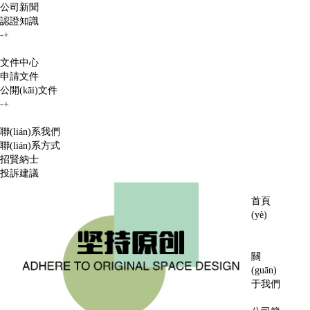
公司新聞
認證知識
-
+
文件中心
申請文件
公開(kāi)文件
-
+
聯(lián)系我們
聯(lián)系方式
招賢納士
投訴建議
首頁
(yè)
關
(guān)
于我們