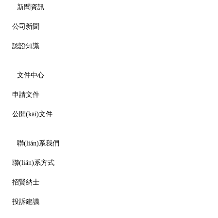
新聞資訊
公司新聞
認證知識
文件中心
申請文件
公開(kāi)文件
聯(lián)系我們
聯(lián)系方式
招賢納士
投訴建議