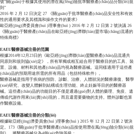
號“關(guān)于根據其使用的潛在風(fēng)險批準醫療產(chǎn)品分類(lèi)規
則”
2016 年 2 月 12 日決定 27 《關(guān)于批準醫療產(chǎn)品安全性和有效
性的通用要求及其標識和操作文件的要求》
歐亞經(jīng)濟委員會(huì )理事會(huì ) 2016 年 2 月 12 日第 2 號決議 26
《關(guān)于醫療產(chǎn)品在歐亞經(jīng)濟聯(lián)盟市場(chǎng)流通的
特殊商標》
EAEU醫療器械注冊的范圍
根據2014年12月23日的《歐亞經(jīng)濟聯(lián)盟醫療產(chǎn)品流通共
同原則和規則協(xié)定》，所有單獨或相互組合用于醫療目的的工具、裝
置、設備、材料和其他產(chǎn)品均視為醫療器械。這同樣適用于這些產
(chǎn)品的預期用途所需的所有用品（包括特殊軟件）。
醫療器械是指用于疾病的預防、診斷、治療、人體狀況的醫療康復、醫學
(xué)研究、改變人體解剖結構或生理功能、終止妊娠等目的的醫療器
械。這些產(chǎn)品的功能目的不僅是通過(guò)對人體的藥理、免疫、遺
傳或代謝作用來(lái)實(shí)現的，而且還需要藥物的支持。體外診斷也算
作醫療設備。
EAEU醫療器械注冊的分類(lèi)
根據歐亞經(jīng)濟委員會(huì )理事會(huì ) 2015 年 12 月 22 日第 2 號決
定。173《關(guān)于批準醫療產(chǎn)品按使用潛在風(fēng)險分類(lèi)規
則》，將醫療器械分為4個(gè)危險等級：