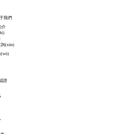
n)于我們
n)介
ì)
諾
詢(xún)
wù)
品認證
訊
心