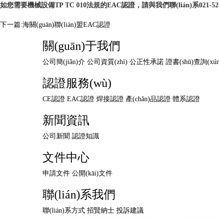
如您需要機械設備TP TC 010法規的EAC認證，
請與我們聯(lián)系021-
下一篇:海關(guān)聯(lián)盟EAC認證
關(guān)于我們
公司簡(jiǎn)介
公司資質(zhì)
公正性承諾
證書(shū)查詢(xún
認證服務(wù)
CE認證
EAC認證
焊接認證
產(chǎn)品認證
體系認證
新聞資訊
公司新聞
認證知識
文件中心
申請文件
公開(kāi)文件
聯(lián)系我們
聯(lián)系方式
招賢納士
投訴建議