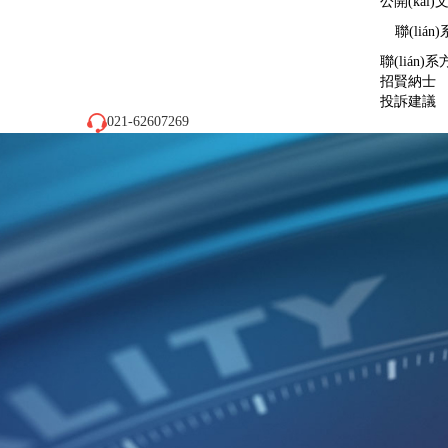
公開(kāi)
聯(lián
聯(lián)
招賢納士
投訴建議
021-62607269