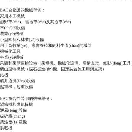
EAC合格證的機械舉例：
家用木工機械
越野車(chē)、雪地車(chē)及其拖車(chē)
車(chē)間設備
農業(yè)機械
小型園藝和林業(yè)設備
用于畜牧業(yè)、家禽養殖和飼料生產(chǎn)的機器
機械化工具
林業(yè)機械
采礦和采礦運輸設備（采煤機、機械化設備、盾構支架、氣動(dòng)工
礦山運輸機械（煤石掘進(jìn)機、固定裝置施工用鋼支架）
鉆機
礦井通風(fēng)設備
起重機，起重設備
EAC符合性聲明的機械舉例：
渦輪機和燃氣輪機
通風(fēng)設備
破碎廠(chǎng)
柴油發(fā)電機
裝載機