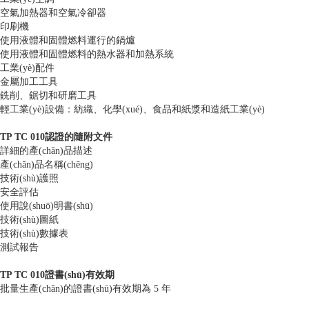
空氣加熱器和空氣冷卻器
印刷機
使用液體和固體燃料運行的鍋爐
使用液體和固體燃料的熱水器和加熱系統
工業(yè)配件
金屬加工工具
銑削、鋸切和研磨工具
輕工業(yè)設備：紡織、化學(xué)、食品和紙漿和造紙工業(yè)
TP TC 010認證的隨附文件
詳細的產(chǎn)品描述
產(chǎn)品名稱(chēng)
技術(shù)護照
安全評估
使用說(shuō)明書(shū)
技術(shù)圖紙
技術(shù)數據表
測試報告
TP TC 010證書(shū)有效期
批量生產(chǎn)的證書(shū)有效期為 5 年