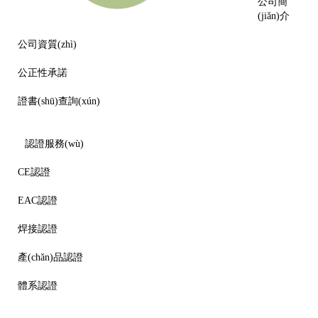
公司簡
(jiǎn)介
公司資質(zhì)
公正性承諾
證書(shū)查詢(xún)
認證服務(wù)
CE認證
EAC認證
焊接認證
產(chǎn)品認證
體系認證