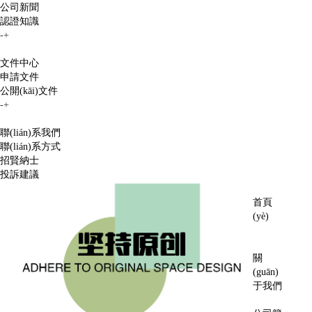
公司新聞
認證知識
-
+
文件中心
申請文件
公開(kāi)文件
-
+
聯(lián)系我們
聯(lián)系方式
招賢納士
投訴建議
首頁
(yè)
關
(guān)
于我們