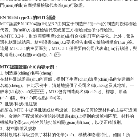
門(mén)的制造商授權檢驗代表進(jìn)行驗證。
EN 10204 type3.2的MTC認證
MTC認證EN 10204類(lèi)型3.2由獨立于制造部門(mén)的制造商授權檢驗
代表、買(mǎi)方授權檢驗代表或第三方檢驗員進(jìn)行驗證。
在MTC 3.2中，制造商聲明產(chǎn)品符合收到訂單的要求。此外，報告
還包括測試結果。材料證書(shū)3.2要求報告由獨立檢驗機構會(huì )簽。
這是 MTC 3.1的主要區別，MTC 3.1 僅需要由公司代表進(jìn)行驗證，與
制造過(guò)程無(wú)關(guān)。
MTC認證證書(shū)內容示例：
1. 制造廠(chǎng)名稱(chēng)
在材料測試證書(shū)的頂部，提到了生產(chǎn)該產(chǎn)品的制造商的
名稱(chēng)。在此示例中，清楚地提供了公司名稱(chēng)及其地址。一
般來(lái)說(shuō)，MTC包含制造商名稱(chēng)、標志、原產
(chǎn)國、車(chē)間地點(diǎn)等。
2. 批號/料號/澆注號
必須在 MTC 中提供批號或材料爐號，以提供任何給定材料的主要可追溯
性。金屬的匹配爐號必須始終與證書(shū)上提到的爐號相匹配。材料的
機械和化學(xué)特性與該批號相關(guān)聯(lián)，以便正確識別。
3、材料牌號及規格
材料規格和等級提供了材料的化學(xué)、機械和物理特性。如圖 1 所