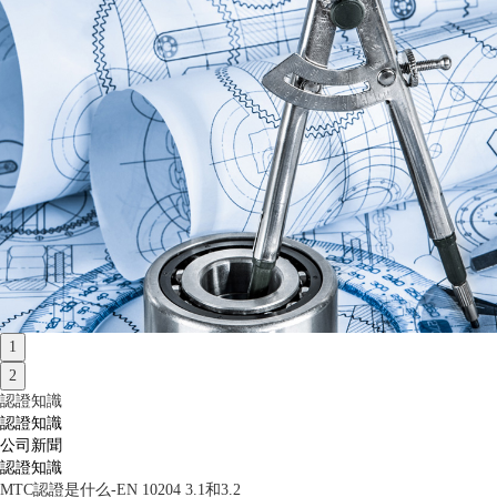
1
2
認證知識
認證知識
公司新聞
認證知識
MTC認證是什么-EN 10204 3.1和3.2