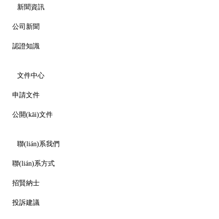
新聞資訊
公司新聞
認證知識
文件中心
申請文件
公開(kāi)文件
聯(lián)系我們
聯(lián)系方式
招賢納士
投訴建議