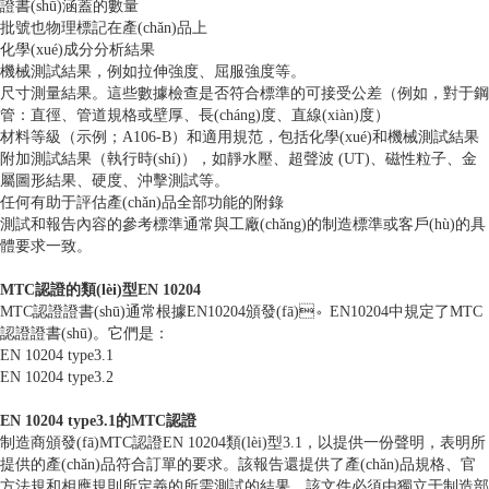
證書(shū)涵蓋的數量
批號也物理標記在產(chǎn)品上
化學(xué)成分分析結果
機械測試結果，例如拉伸強度、屈服強度等。
尺寸測量結果。這些數據檢查是否符合標準的可接受公差（例如，對于鋼
管：直徑、管道規格或壁厚、長(cháng)度、直線(xiàn)度）
材料等級（示例；A106-B）和適用規范，包括化學(xué)和機械測試結果
附加測試結果（執行時(shí)），如靜水壓、超聲波 (UT)、磁性粒子、金
屬圖形結果、硬度、沖擊測試等。
任何有助于評估產(chǎn)品全部功能的附錄
測試和報告內容的參考標準通常與工廠(chǎng)的制造標準或客戶(hù)的具
體要求一致。
MTC認證的類(lèi)型EN 10204
MTC認證證書(shū)通常根據EN10204頒發(fā)。EN10204中規定了MTC
認證證書(shū)。它們是：
EN 10204 type3.1
EN 10204 type3.2
EN 10204 type3.1的MTC認證
制造商頒發(fā)MTC認證EN 10204類(lèi)型3.1，以提供一份聲明，表明所
提供的產(chǎn)品符合訂單的要求。該報告還提供了產(chǎn)品規格、官
方法規和相應規則所定義的所需測試的結果。該文件必須由獨立于制造部