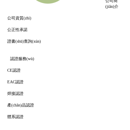
公司簡
(jiǎn)介
公司資質(zhì)
公正性承諾
證書(shū)查詢(xún)
認證服務(wù)
CE認證
EAC認證
焊接認證
產(chǎn)品認證
體系認證