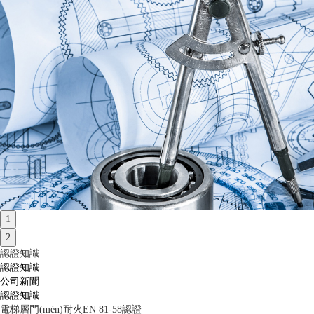
1
2
認證知識
認證知識
公司新聞
認證知識
電梯層門(mén)耐火EN 81-58認證