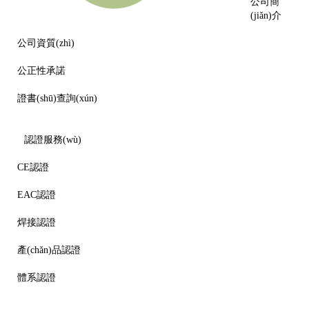
公司簡
(jiǎn)介
公司資質(zhì)
公正性承諾
證書(shū)查詢(xún)
認證服務(wù)
CE認證
EAC認證
焊接認證
產(chǎn)品認證
體系認證