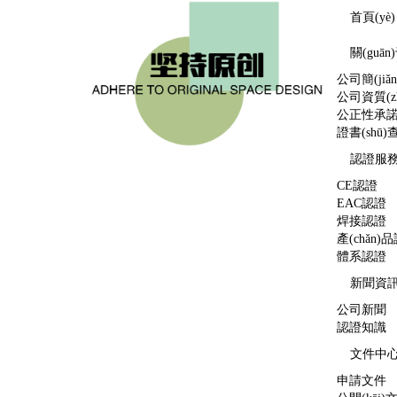
首頁(yè)
關(guā
公司簡(jiǎ
公司資質(zh
公正性承
證書(shū)查
認證服務(
CE認證
EAC認證
焊接認證
產(chǎn)
體系認證
新聞資
公司新聞
認證知識
文件中
申請文件