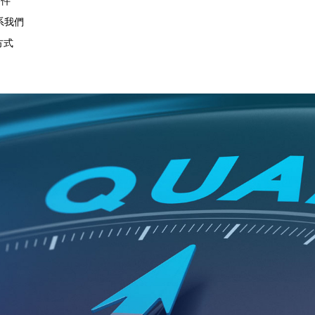
文件
)系我們
系方式