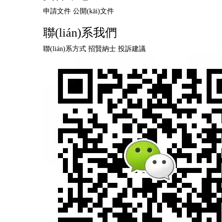
申請文件
公開(kāi)文件
聯(lián)系我們
聯(lián)系方式
招賢納士
投訴建議