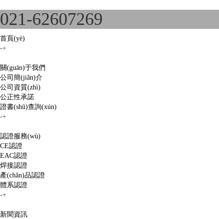
021-62607269
首頁(yè)
-
+
關(guān)于我們
公司簡(jiǎn)介
公司資質(zhì)
公正性承諾
證書(shū)查詢(xún)
-
+
認證服務(wù)
CE認證
EAC認證
焊接認證
產(chǎn)品認證
體系認證
-
+
新聞資訊