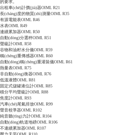
的要求。
出租車(chē)計價(jià)器OIML R21
長(cháng)度的物質(zhì)測量OIML R35
有源電能表OIML R46
水表OIML R49
連續累加器OIML R50
自動(dòng)分選秤OIML R51
聲級計OIML R58
谷物和油籽水分儀OIML R59
稱(chēng)重傳感器OIML R60
自動(dòng)稱(chēng)重灌裝儀OIML R61
熱量表OIML R75
非自動(dòng)衡器OIML R76
低溫液體OIML R81
固定式儲罐液位計OIML R85
積分平均聲級計OIML R88
焦度計OIML R93
汽車(chē)尾氣排放OIML R99
聲音校準器OIML R102
純音聽(tīng)力計OIML R104
自動(dòng)軌道地磅OIML R106
不連續累加器OIML R107
壓力天平OIML R110