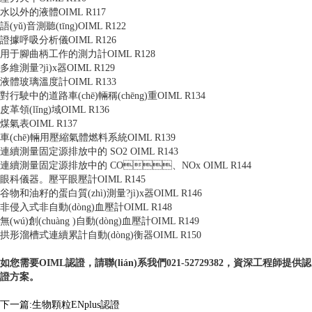
水以外的液體OIML R117
語(yǔ)音測聽(tīng)OIML R122
證據呼吸分析儀OIML R126
用于腳曲柄工作的測力計OIML R128
多維測量?jì)x器OIML R129
液體玻璃溫度計OIML R133
對行駛中的道路車(chē)輛稱(chēng)重OIML R134
皮革領(lǐng)域OIML R136
煤氣表OIML R137
車(chē)輛用壓縮氣體燃料系統OIML R139
連續測量固定源排放中的 SO2 OIML R143
連續測量固定源排放中的 CO、NOx OIML R144
眼科儀器。壓平眼壓計OIML R145
谷物和油籽的蛋白質(zhì)測量?jì)x器OIML R146
非侵入式非自動(dòng)血壓計OIML R148
無(wú)創(chuàng )自動(dòng)血壓計OIML R149
拱形溜槽式連續累計自動(dòng)衡器OIML R150
如您需要OIML認證，
請聯(lián)系我們021-52729382，資深工程師提供認
證方案。
下一篇:生物顆粒ENplus認證