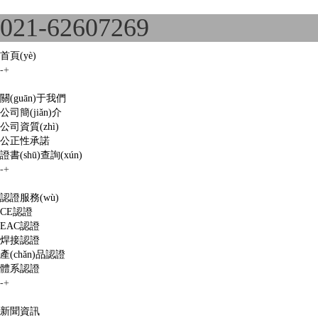
021-62607269
首頁(yè)
-
+
關(guān)于我們
公司簡(jiǎn)介
公司資質(zhì)
公正性承諾
證書(shū)查詢(xún)
-
+
認證服務(wù)
CE認證
EAC認證
焊接認證
產(chǎn)品認證
體系認證
-
+
新聞資訊