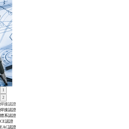
1
2
焊接認證
焊接認證
體系認證
CE認證
EAC認證