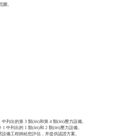
圍。
的第 3 類(lèi)和第 4 類(lèi)壓力設備。
列出的 1 類(lèi)和 2 類(lèi)壓力設備。
設備工程師給您評估，并提供認證方案。