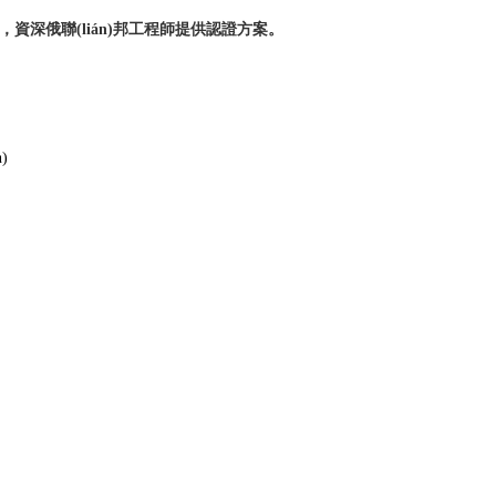
82，資深俄聯(lián)邦工程師提供認證方案。
)