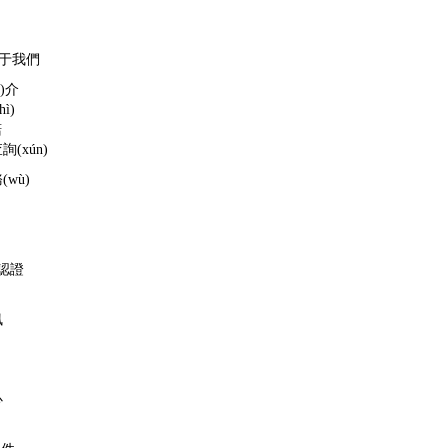
n)于我們
n)介
ì)
諾
詢(xún)
wù)
品認證
訊
心