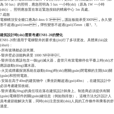
為 50 lux）的照明，應急照明為 5 lux 一小時(shí)（原為 1W 一小時
(shí)）。照明應放置在靠近緊急按鈕的轎廂中心 1m 高處。
7.疏散
電梯轎頂安全艙口應為0.4mx 0.5，護趾板能承受300N，永久變
形不超過(guò)1mm，彈性變形不超過(guò)35mm（最?。?。
建筑設計時(shí)需要考慮EN81-20的變化
EN81-20對適用于電梯豎井的要求進(jìn)行了多項更改。具體來(lái)說
(shuō)：
-所有玻璃都必須夾層。
-豎井壁必須能夠承受 1000 N。
-豎井現在應該包含一個(gè)滅火器，盡管只有當電梯停在平臺上時(shí)才
應該啟動(dòng)灑水器。
-火災或煙霧探測系統在啟動(dòng)時(shí)應關(guān)閉電梯的主開(kāi)關
(guān)和照明電路。
-安裝在高于40m的建筑物中（乘坐距離超過(guò)40m），在建筑設計中
必須考慮建筑收縮。
-豎井通風(fēng)的責任現在落在建筑設計師身上。制造商必須提供有關
(guān)電梯部件的關(guān)鍵信息（例如熱排放）。這種方法允許設計人
員考慮節能解決方案，同時(shí)注意技術(shù)人員的工作條件和乘客的舒
適度。