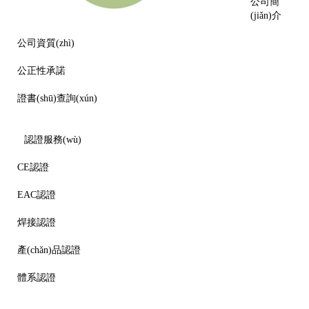
公司簡
(jiǎn)介
公司資質(zhì)
公正性承諾
證書(shū)查詢(xún)
認證服務(wù)
CE認證
EAC認證
焊接認證
產(chǎn)品認證
體系認證