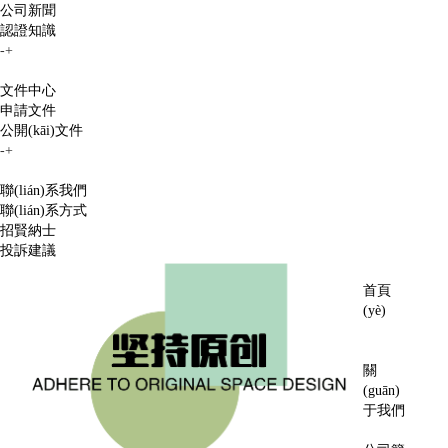
公司新聞
認證知識
-
+
文件中心
申請文件
公開(kāi)文件
-
+
聯(lián)系我們
聯(lián)系方式
招賢納士
投訴建議
首頁
(yè)
關
(guān)
于我們